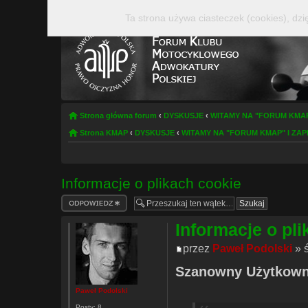
Ta strona używa ciasteczek (cookies), dzi
Strona główna forum
‹
DYSKUSJE
‹
WITAMY NA "FORUM KMAP
Strona KMAP
‹
DYSKUSJE
‹
WITAMY NA "FORUM KMAP" I ZA
Informacje o plikach cookie
Odpowiedz
Informacje o pl
przez
Paweł Podolski
» ś
Szanowny Użytkown
Paweł Podolski
Posty:
8