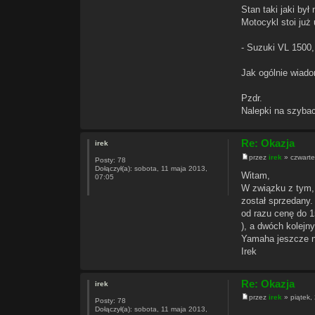
Stan taki jaki był
Motocykl stoi ju
- Suzuki VL 1500,
Jak ogólnie wiad
Pzdr.
Nalepki na szybac
Re: Okazja
irek
przez
irek
» czwarte
Posty:
78
Dołączył(a):
sobota, 11 maja 2013,
Witam,
07:05
W związku z tym, 
został sprzedany.
od razu cenę do 1
), a dwóch kolejn
Yamaha jeszcze n
Irek
Re: Okazja
irek
przez
irek
» piątek,
Posty:
78
Dołączył(a):
sobota, 11 maja 2013,