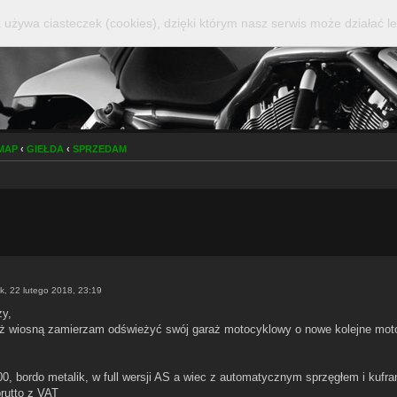
 używa ciasteczek (cookies), dzięki którym nasz serwis może działać le
KMAP
‹
GIEŁDA
‹
SPRZEDAM
k, 22 lutego 2018, 23:19
zy,
iż wiosną zamierzam odświeżyć swój garaż motocyklowy o nowe kolejne mot
, bordo metalik, w full wersji AS a wiec z automatycznym sprzęgłem i kufra
brutto z VAT