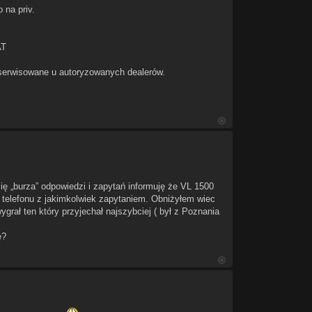
 na priv.
AT
 serwisowane u autoryzowanych dealerów.
ię „burza” odpowiedzi i zapytań informuję że VL 1500
o telefonu z jakimkolwiek zapytaniem. Obniżyłem wiec
grał ten który przyjechał najszybciej ( był z Poznania
ę?