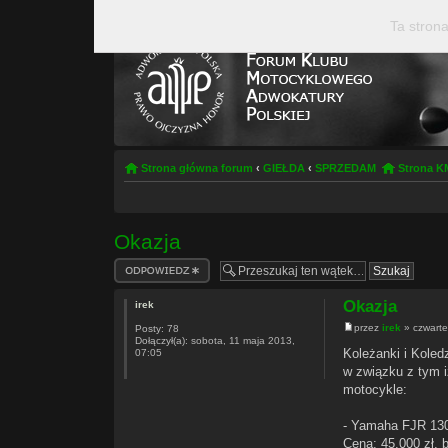
Ta strona
Strona główna forum
‹
GIEŁDA
‹
SPRZEDAM
Strona 
Okazja
Odpowiedz
Okazja
irek
przez
irek
» czwarte
Posty:
78
Dołączył(a):
sobota, 11 maja 2013,
Koleżanki i Koled
07:05
w związku z tym 
motocykle:
- Yamaha FJR 1300
Cena: 45.000 zł. 