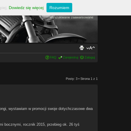
piej.
Dowiedz się więcej
Rozumiem
Wyszukiwanie zaawansowane
FAQ
Zarejestruj
Zaloguj
Posty: 3 • Strona
1
z
1
ongi, wystawiam w promocji swoje dotychczasowe dwa
mi bocznymi, rocznik 2015, przebieg ok. 26 tyś