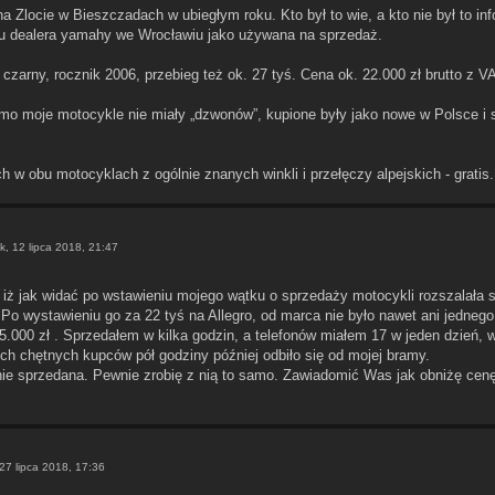
 na Zlocie w Bieszczadach w ubiegłym roku. Kto był to wie, a kto nie był to info
ż u dealera yamahy we Wrocławiu jako używana na sprzedaż.
 czarny, rocznik 2006, przebieg też ok. 27 tyś. Cena ok. 22.000 zł brutto z V
omo moje motocykle nie miały „dzwonów”, kupione były jako nowe w Polsce i
h w obu motocyklach z ogólnie znanych winkli i przełęczy alpejskich - gratis.
k, 12 lipca 2018, 21:47
iż jak widać po wstawieniu mojego wątku o sprzedaży motocykli rozszalała s
 Po wystawieniu go za 22 tyś na Allegro, od marca nie było nawet ani jedneg
5.000 zł . Sprzedałem w kilka godzin, a telefonów miałem 17 w jeden dzień, wy
ych chętnych kupców pół godziny później odbiło się od mojej bramy.
ie sprzedana. Pewnie zrobię z nią to samo. Zawiadomić Was jak obniżę cen
 27 lipca 2018, 17:36