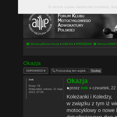
Ta strona używa ciasteczek (cookies), dzi
Strona główna forum
‹
GIEŁDA
‹
SPRZEDAM
Strona KMAP
Okazja
Odpowiedz
Okazja
irek
Posty:
78
przez
irek
» czwartek, 22 
Dołączył(a):
sobota, 11 maja
2013, 07:05
Koleżanki i Koledzy,
w związku z tym iż w
motocyklowy o nowe k