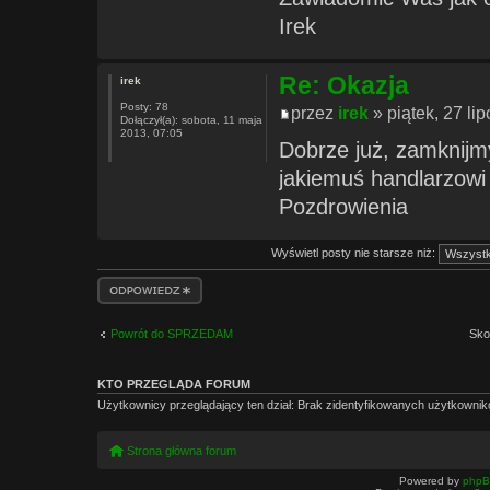
Irek
Re: Okazja
irek
Posty:
78
przez
irek
» piątek, 27 li
Dołączył(a):
sobota, 11 maja
2013, 07:05
Dobrze już, zamknijmy
jakiemuś handlarzowi
Pozdrowienia
Wyświetl posty nie starsze niż:
Odpowiedz
Powrót do SPRZEDAM
Sko
KTO PRZEGLĄDA FORUM
Użytkownicy przeglądający ten dział: Brak zidentyfikowanych użytkownik
Strona główna forum
Powered by
php