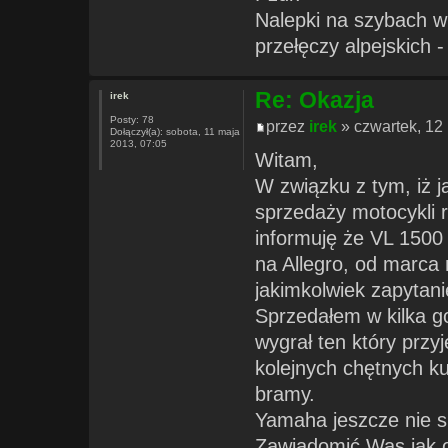
Nalepki na szybach w 
przełęczy alpejskich - 
Re: Okazja
irek
Posty:
78
przez
irek
» czwartek, 12 
Dołączył(a):
sobota, 11 maja
2013, 07:05
Witam,
W związku z tym, iż 
sprzedaży motocykli r
informuję że VL 1500 
na Allegro, od marca 
jakimkolwiek zapytan
Sprzedałem w kilka g
wygrał ten który przyj
kolejnych chętnych ku
bramy.
Yamaha jeszcze nie s
Zawiadomić Was jak 