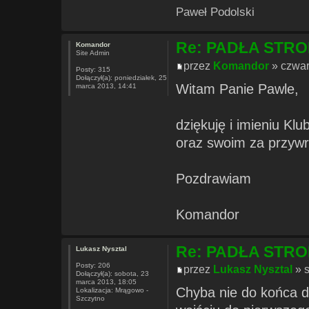
Paweł Podolski
Re: PADŁA STR
Komandor
Site Admin
przez
Komandor
» czwar
Posty:
315
Dołączył(a):
poniedziałek, 25
Witam Panie Pawle,
marca 2013, 14:41
dziękuję i imieniu K
oraz swoim za przywró
Pozdrawiam
Komandor
Re: PADŁA STR
Lukasz Nysztal
Posty:
206
przez
Lukasz Nysztal
» s
Dołączył(a):
sobota, 23
marca 2013, 18:05
Chyba nie do końca da
Lokalizacja:
Mrągowo -
Szczytno