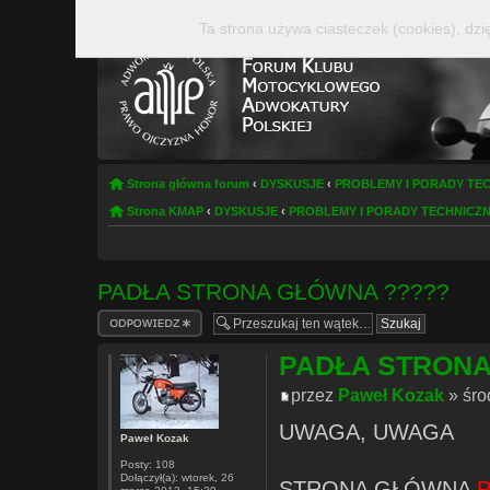
Ta strona używa ciasteczek (cookies), dzi
Strona główna forum
‹
DYSKUSJE
‹
PROBLEMY I PORADY TE
Strona KMAP
‹
DYSKUSJE
‹
PROBLEMY I PORADY TECHNICZ
PADŁA STRONA GŁÓWNA ?????
Odpowiedz
PADŁA STRONA
przez
Paweł Kozak
» śro
UWAGA, UWAGA
Paweł Kozak
Posty:
108
Dołączył(a):
wtorek, 26
STRONA GŁÓWNA