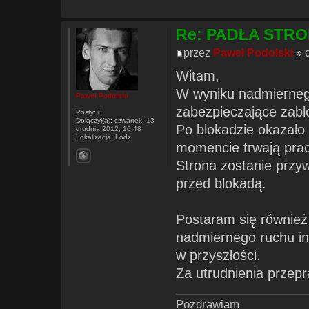
Re: PADŁA STR
przez
Paweł Podolski
» c
Witam,
W wyniku nadmierneg
Paweł Podolski
zabezpieczające zabl
Posty:
8
Dołączył(a):
czwartek, 13
Po blokadzie okazało
grudnia 2012, 10:48
Lokalizacja:
Lodz
momencie trwają prac
Strona zostanie przy
przed blokadą.
Postaram się równie
nadmiernego ruchu in
w przyszłości.
Za utrudnienia przep
Pozdrawiam