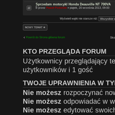
Sprzedam motocykl Honda Deauville NT 700VA
przez
Paweł Podolski
» piątek, 20 września 2013, 09:00
Wyświetl wątki nie starsze niż:
Napisz wątek
Powrót do Strona główna forum
Sko
KTO PRZEGLĄDA FORUM
Użytkownicy przeglądający te
użytkowników i 1 gość
TWOJE UPRAWNIENIA W TY
Nie możesz
rozpoczynać no
Nie możesz
odpowiadać w w
Nie możesz
edytować swoic