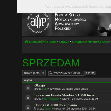
Ta strona używa ciasteczek (cookies), dzi
Strona główna forum
‹
GIEŁDA
‹
SPRZEDAM
Strona KMAP
SPRZEDAM
Napisz wątek
WĄTKI
Okazja
przez
irek
» czwartek, 22 lutego 2018, 23:19
Sprzedam Honda Shadow VT 750 Aero
przez
Piotr Wołyniak
» wtorek, 18 marca 2014, 21:06
Honda GL 1000 do kupienia
przez
adam
» czwartek, 16 stycznia 2014, 20:34