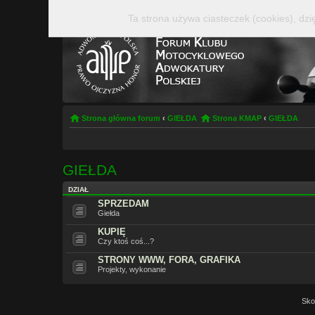
Ta strona używa ciasteczek (cookies), dzi
Strona główna forum
‹
GIEŁDA
Strona KMAP
‹
GIEŁDA
GIEŁDA
DZIAŁ
SPRZEDAM
Giełda
KUPIĘ
Czy ktoś coś...?
STRONY WWW, FORA, GRAFIKA
Projekty, wykonanie
Sko