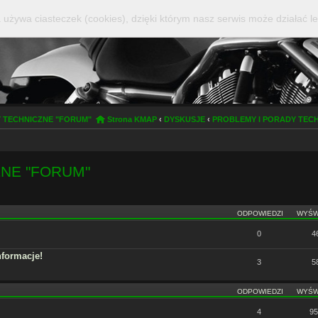
 używa ciasteczek (cookies), dzięki którym nasz serwis może działać le
 TECHNICZNE "FORUM"
Strona KMAP
‹
DYSKUSJE
‹
PROBLEMY I PORADY TEC
NE "FORUM"
ODPOWIEDZI
WYŚW
0
4
nformacje!
3
5
ODPOWIEDZI
WYŚW
4
95