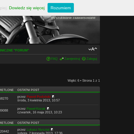
piej.
Dowiedz się więcej
Rozumiem
Wyszukiwanie zaawansowane
HNICZNE "FORUM"
FAQ
Zarejestruj
Zaloguj
Wątki: 6 • Strona
1
z
1
IETLONE
OSTATNI POST
przez
Paweł Podolski
68270
środa, 3 kwietnia 2013, 10:57
przez
Paweł Kozak
89088
czwartek, 16 maja 2013, 10:23
IETLONE
OSTATNI POST
przez
Lukasz Nysztal
20442
sobota, 2 listopada 2013, 17:36