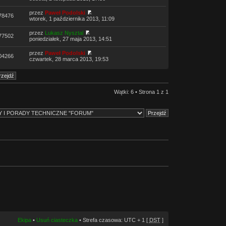
przez
Paweł Podolski
78476
wtorek, 1 października 2013, 11:09
przez
Lukasz Nysztal
77502
poniedziałek, 27 maja 2013, 14:51
przez
Paweł Podolski
04266
czwartek, 28 marca 2013, 19:53
Wątki: 6 • Strona
1
z
1
Ekipa
•
Usuń ciasteczka
• Strefa czasowa: UTC + 1 [
DST
]