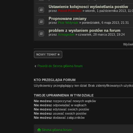
Ustawienie kolejnosci wyświetlania postów
przez
Paweł Podolski
» wtorek, 1 października 2013, 11:
Propnowane zmiany
przez
Piotr Wołyniak
» poniedziałek, 6 maja 2013, 21:31
problem z wysłaniem postów na forum
przez
Armagedon
» czwartek, 28 marca 2013, 19:24
Wyświe
Napisz wątek
Powrót do Strona główna forum
KTO PRZEGLĄDA FORUM
Użytkownicy przeglądający ten dział: Brak zidentyfikowanych użytk
TWOJE UPRAWNIENIA W TYM DZIALE
Nie możesz
rozpoczynać nowych wątków
Nie możesz
odpowiadać w wątkach
Nie możesz
edytować swoich postów
Nie możesz
usuwać swoich postów
Nie możesz
dodawać załączników
Strona główna forum