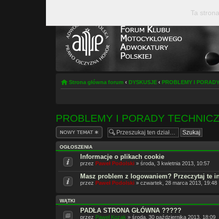
Ta strona
Strona główna forum
‹
DYSKUSJE
‹
PROBLEMY I PORADY
PROBLEMY I PORADY TECHNICZ
Napisz wątek
OGŁOSZENIA
Informacje o plikach cookie
przez
Paweł Podolski
» środa, 3 kwietnia 2013, 10:57
Masz problem z logowaniem? Przeczytaj te i
przez
Paweł Podolski
» czwartek, 28 marca 2013, 19:48
WĄTKI
PADŁA STRONA GŁÓWNA ?????
przez
Paweł Kozak
» środa, 30 października 2013, 18:09