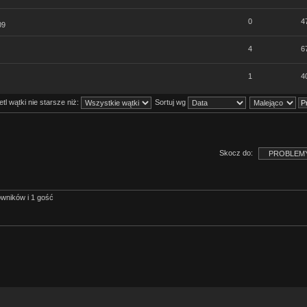
0
4
09
4
6
1
4
tl wątki nie starsze niż:
Sortuj wg
Skocz do:
owników i 1 gość