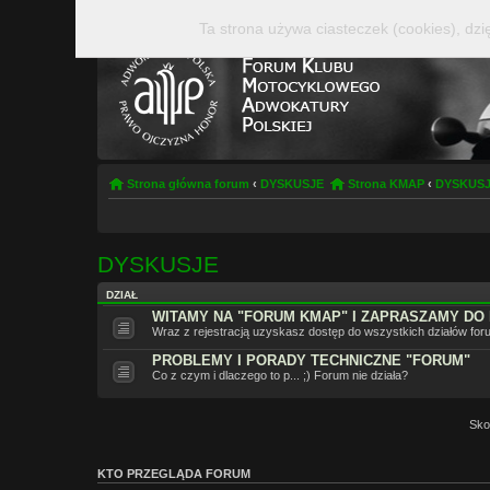
Ta strona używa ciasteczek (cookies), dzi
Strona główna forum
‹
DYSKUSJE
Strona KMAP
‹
DYSKUS
DYSKUSJE
DZIAŁ
WITAMY NA "FORUM KMAP" I ZAPRASZAMY DO
Wraz z rejestracją uzyskasz dostęp do wszystkich działów for
PROBLEMY I PORADY TECHNICZNE "FORUM"
Co z czym i dlaczego to p... ;) Forum nie działa?
Sko
KTO PRZEGLĄDA FORUM