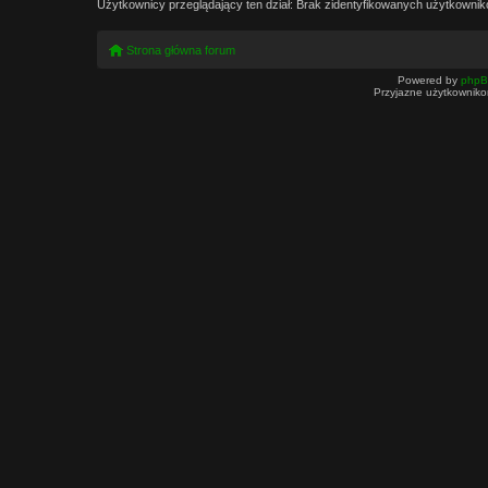
Użytkownicy przeglądający ten dział: Brak zidentyfikowanych użytkownik
Strona główna forum
Powered by
php
Przyjazne użytkowniko