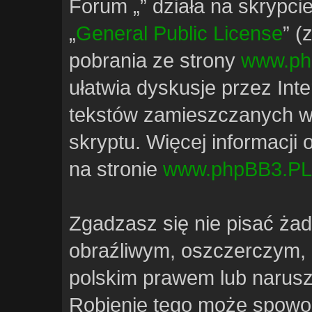
Forum „” działa na skrypci
„
General Public License
” (
pobrania ze strony
www.ph
ułatwia dyskusje przez Inte
tekstów zamieszczanych w
skryptu. Więcej informacji
na stronie
www.phpBB3.PL
Zgadzasz się nie pisać ża
obraźliwym, oszczerczym, 
polskim prawem lub narusz
Robienie tego może spowo