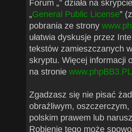
Forum „” działa na skrypci
„
General Public License
” (
pobrania ze strony
www.ph
ułatwia dyskusje przez Inte
tekstów zamieszczanych w
skryptu. Więcej informacji
na stronie
www.phpBB3.PL
Zgadzasz się nie pisać ża
obraźliwym, oszczerczym, 
polskim prawem lub narusz
Robienie tego może spowo