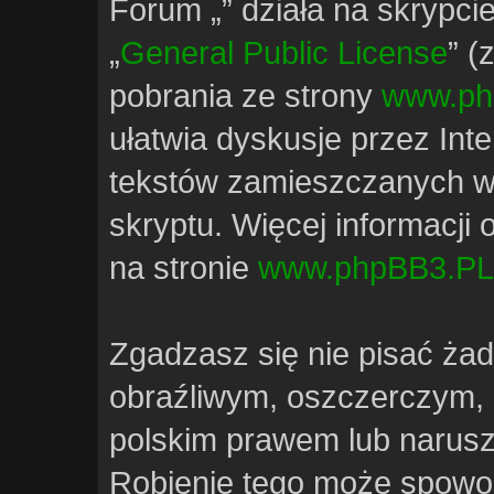
Forum „” działa na skrypci
„
General Public License
” (
pobrania ze strony
www.ph
ułatwia dyskusje przez Inte
tekstów zamieszczanych w
skryptu. Więcej informacji
na stronie
www.phpBB3.PL
Zgadzasz się nie pisać ża
obraźliwym, oszczerczym, 
polskim prawem lub narusz
Robienie tego może spowo