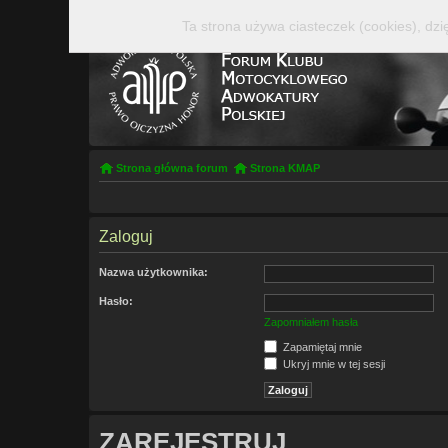
Ta strona używa ciasteczek (cookies), dzi
Strona główna forum
Strona KMAP
Zaloguj
Nazwa użytkownika:
Hasło:
Zapomniałem hasła
Zapamiętaj mnie
Ukryj mnie w tej sesji
ZAREJESTRUJ