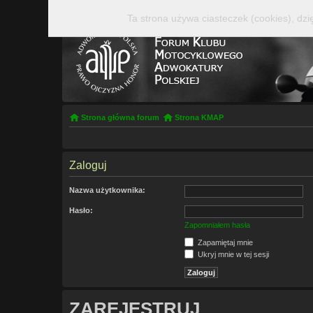
Ta strona używa ciasteczek (cookies), dzi
Strona główna forum
Strona KMAP
Zaloguj
Nazwa użytkownika:
Hasło:
Zapomniałem hasła
Zapamiętaj mnie
Ukryj mnie w tej sesji
ZAREJESTRUJ