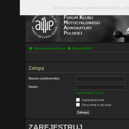
Ta strona używa ciasteczek (cookies), dzi
Strona główna forum
Strona KMAP
Zaloguj
Nazwa użytkownika:
Hasło:
Zapomniałem hasła
Zapamiętaj mnie
Ukryj mnie w tej sesji
ZAREJESTRUJ