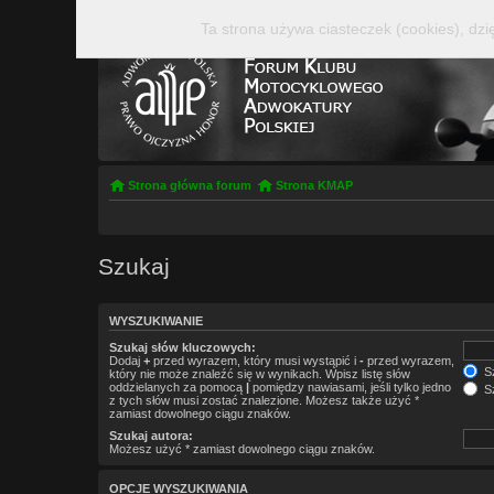
Ta strona używa ciasteczek (cookies), dzi
Strona główna forum
Strona KMAP
Szukaj
WYSZUKIWANIE
Szukaj słów kluczowych:
Dodaj
+
przed wyrazem, który musi wystąpić i
-
przed wyrazem,
Sz
który nie może znaleźć się w wynikach. Wpisz listę słów
oddzielanych za pomocą
|
pomiędzy nawiasami, jeśli tylko jedno
Sz
z tych słów musi zostać znalezione. Możesz także użyć *
zamiast dowolnego ciągu znaków.
Szukaj autora:
Możesz użyć * zamiast dowolnego ciągu znaków.
OPCJE WYSZUKIWANIA