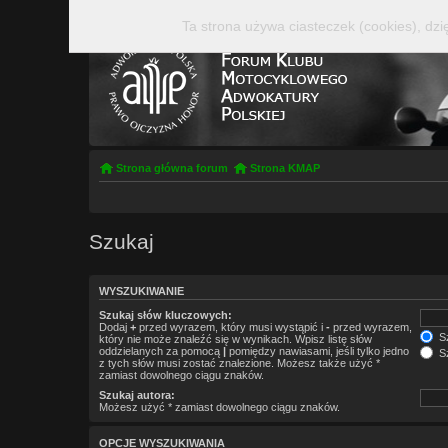
Ta strona używa ciasteczek (cookies), dzi
Strona główna forum
Strona KMAP
Szukaj
WYSZUKIWANIE
Szukaj słów kluczowych:
Dodaj
+
przed wyrazem, który musi wystąpić i
-
przed wyrazem,
Sz
który nie może znaleźć się w wynikach. Wpisz listę słów
oddzielanych za pomocą
|
pomiędzy nawiasami, jeśli tylko jedno
Sz
z tych słów musi zostać znalezione. Możesz także użyć *
zamiast dowolnego ciągu znaków.
Szukaj autora:
Możesz użyć * zamiast dowolnego ciągu znaków.
OPCJE WYSZUKIWANIA