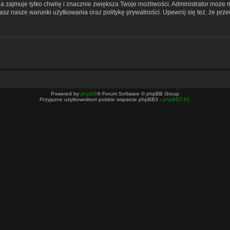
cja zajmuje tylko chwilę i znacznie zwiększa Twoje możliwości. Administrator mo
nasz nasze warunki użytkowania oraz politykę prywatności. Upewnij się też, że pr
Powered by
phpBB
® Forum Software © phpBB Group
Przyjazne użytkownikom polskie wsparcie phpBB3 -
phpBB3.PL