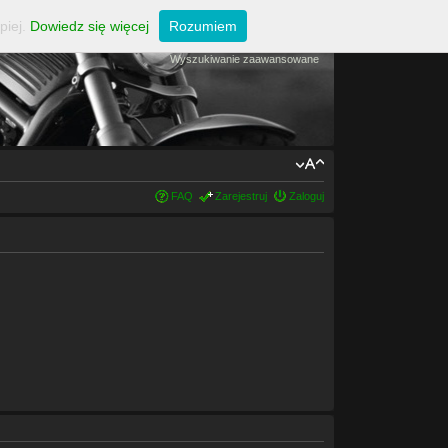
piej.
Dowiedz się więcej
Rozumiem
Wyszukiwanie zaawansowane
FAQ
Zarejestruj
Zaloguj