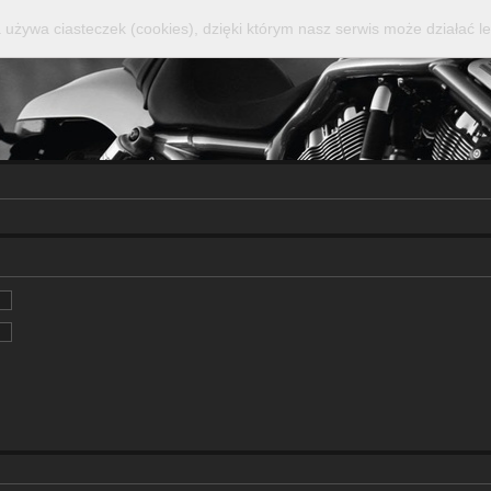
 używa ciasteczek (cookies), dzięki którym nasz serwis może działać le