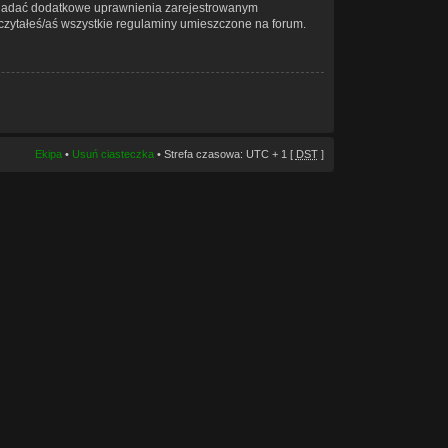
że nadać dodatkowe uprawnienia zarejestrowanym
zeczytałeś/aś wszystkie regulaminy umieszczone na forum.
Ekipa
•
Usuń ciasteczka
• Strefa czasowa: UTC + 1 [
DST
]