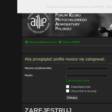
Ta strona używa ciasteczek (cookies), dzi
Strona główna forum
Strona KMAP
Aby przeglądać profile musisz się zalogować.
Nazwa użytkownika:
Hasło:
Zapomniałem hasła
Zapamiętaj mnie
Ukryj mnie w tej sesji
ZAREJESTRUJ