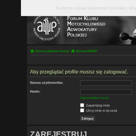
Ta strona używa ciasteczek (cookies), dzi
Strona główna forum
Strona KMAP
Aby przeglądać profile musisz się zalogować.
Nazwa użytkownika:
Hasło:
Zapomniałem hasła
Zapamiętaj mnie
Ukryj mnie w tej sesji
ZAREJESTRUJ