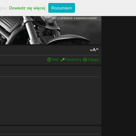
piej.
Dowiedz się więcej
Rozumiem
Wyszukiwanie zaawansowane
FAQ
Zarejestruj
Zaloguj