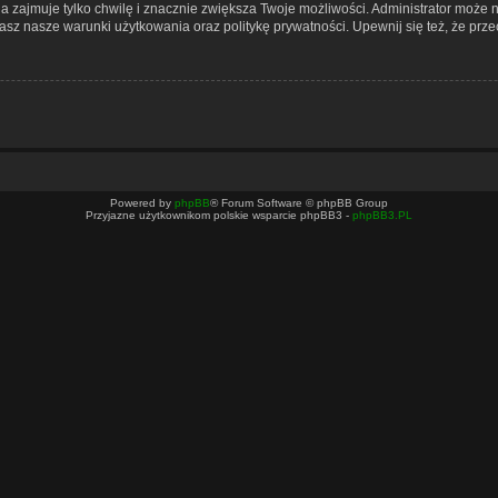
cja zajmuje tylko chwilę i znacznie zwiększa Twoje możliwości. Administrator mo
nasz nasze warunki użytkowania oraz politykę prywatności. Upewnij się też, że pr
Powered by
phpBB
® Forum Software © phpBB Group
Przyjazne użytkownikom polskie wsparcie phpBB3 -
phpBB3.PL