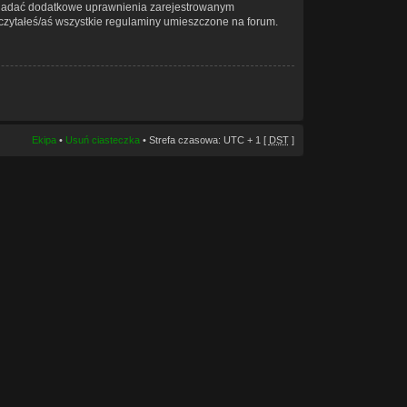
że nadać dodatkowe uprawnienia zarejestrowanym
zeczytałeś/aś wszystkie regulaminy umieszczone na forum.
Ekipa
•
Usuń ciasteczka
• Strefa czasowa: UTC + 1 [
DST
]