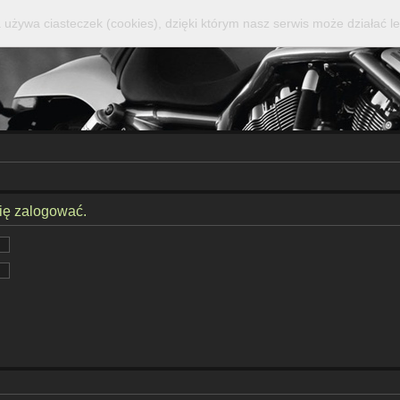
 używa ciasteczek (cookies), dzięki którym nasz serwis może działać le
się zalogować.