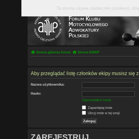
Ta strona używa ciasteczek (cookies), dzi
Strona główna forum
Strona KMAP
Aby przeglądać listę członków ekipy musisz się 
Nazwa użytkownika:
Hasło:
Zapomniałem hasła
Zapamiętaj mnie
Ukryj mnie w tej sesji
ZAREJESTRUJ