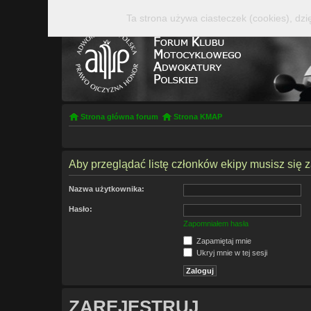
Ta strona używa ciasteczek (cookies), dzi
Strona główna forum
Strona KMAP
Aby przeglądać listę członków ekipy musisz się 
Nazwa użytkownika:
Hasło:
Zapomniałem hasła
Zapamiętaj mnie
Ukryj mnie w tej sesji
ZAREJESTRUJ