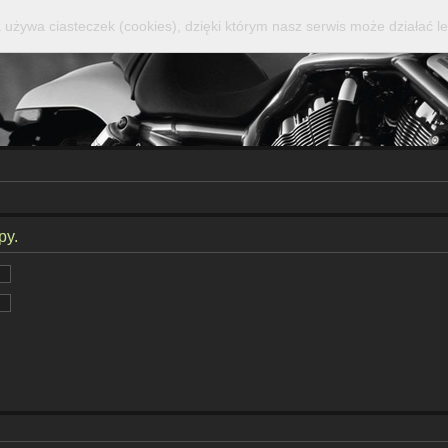
 używa ciasteczek (cookies), dzięki którym nasz serwis może działać le
py.