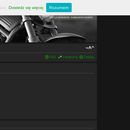
piej.
Dowiedz się więcej
Rozumiem
Wyszukiwanie zaawansowane
FAQ
Zarejestruj
Zaloguj