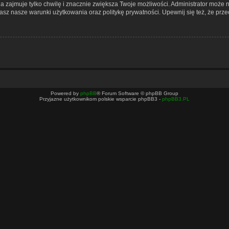
cja zajmuje tylko chwilę i znacznie zwiększa Twoje możliwości. Administrator mo
nasz nasze warunki użytkowania oraz politykę prywatności. Upewnij się też, że pr
Powered by
phpBB
® Forum Software © phpBB Group
Przyjazne użytkownikom polskie wsparcie phpBB3 -
phpBB3.PL