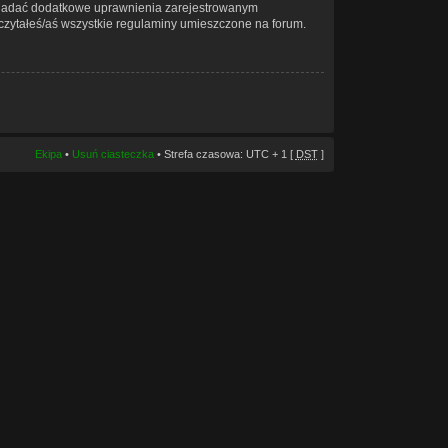
że nadać dodatkowe uprawnienia zarejestrowanym
zeczytałeś/aś wszystkie regulaminy umieszczone na forum.
Ekipa
•
Usuń ciasteczka
• Strefa czasowa: UTC + 1 [
DST
]