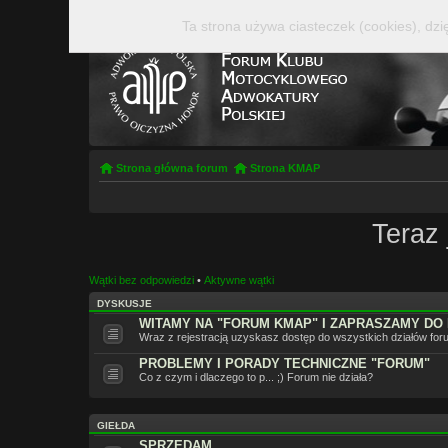
Ta strona używa ciasteczek (cookies), dzi
Strona główna forum
Strona KMAP
Teraz 
Wątki bez odpowiedzi
•
Aktywne wątki
DYSKUSJE
WITAMY NA "FORUM KMAP" I ZAPRASZAMY DO
Wraz z rejestracją uzyskasz dostęp do wszystkich działów for
PROBLEMY I PORADY TECHNICZNE "FORUM"
Co z czym i dlaczego to p... ;) Forum nie działa?
GIEŁDA
SPRZEDAM