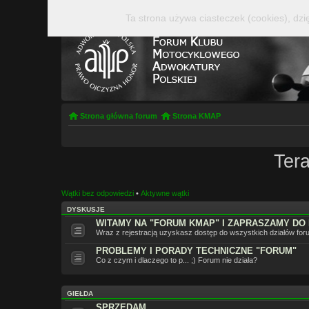
Ta strona używa ciasteczek (cookies), dzi
Strona główna forum
Strona KMAP
Tera
Wątki bez odpowiedzi
•
Aktywne wątki
DYSKUSJE
WITAMY NA "FORUM KMAP" I ZAPRASZAMY DO
Wraz z rejestracją uzyskasz dostęp do wszystkich działów for
PROBLEMY I PORADY TECHNICZNE "FORUM"
Co z czym i dlaczego to p... ;) Forum nie działa?
GIEŁDA
SPRZEDAM