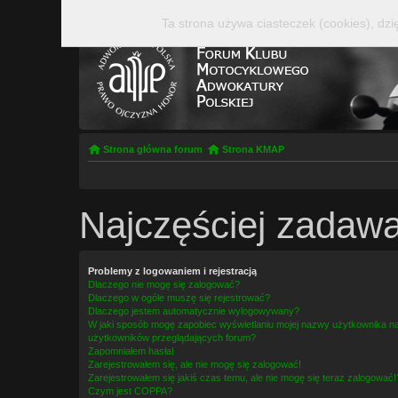
Ta strona używa ciasteczek (cookies), dzi
Strona główna forum
Strona KMAP
Najczęściej zadawa
Problemy z logowaniem i rejestracją
Dlaczego nie mogę się zalogować?
Dlaczego w ogóle muszę się rejestrować?
Dlaczego jestem automatycznie wylogowywany?
W jaki sposób mogę zapobiec wyświetlaniu mojej nazwy użytkownika na 
użytkowników przeglądających forum?
Zapomniałem hasła!
Zarejestrowałem się, ale nie mogę się zalogować!
Zarejestrowałem się jakiś czas temu, ale nie mogę się teraz zalogować!
Czym jest COPPA?