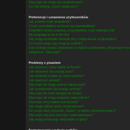
Dlaczego nie mogę się zarejestrować?
Co robi funkcja „Usuń ciasteczka”?
Preferencje i ustawienia użytkowników
Jak zmienić moje ustawienia?
Czasy wyświetlane na forum są nieprawidłowe!
Zmieniłem strefę czasową, a wyświetlany czas nadal jest zły!
My language is not in the list!
Jak mogę wyświetlić obrazek przy mojej nazwie użytkownika?
Co to jest ranga i jak mogę ją zmienić?
Gdy próbuję wysłać wiadomość e-mail do użytkownika, forum każe mi s
zalogować. Dlaczego?
Problemy z pisaniem
Jak utworzyć nowy wątek na forum?
Jak edytować lub usunąć post?
Jak dodawać podpis do moich postów?
Jak utworzyć ankietę?
Dlaczego nie mogę wybrać więcej opcji?
Jak wyedytować lub usunąć ankietę?
Dlaczego nie mam dostępu do działu?
Dlaczego nie mogę dodawać załączników?
Dlaczego otrzymałem ostrzeżenie?
Jak mogę zgłosić posty moderatorowi?
Do czego służy przycisk „Zapisz” w widoku tworzenia wątku?
Dlaczego mój post musi być zaakceptowany?
Jak mogę przesunąć swój wątek w górę?
Formatowanie i rodzaje wątków