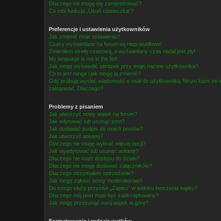
Dlaczego nie mogę się zarejestrować?
Co robi funkcja „Usuń ciasteczka”?
Preferencje i ustawienia użytkowników
Jak zmienić moje ustawienia?
Czasy wyświetlane na forum są nieprawidłowe!
Zmieniłem strefę czasową, a wyświetlany czas nadal jest zły!
My language is not in the list!
Jak mogę wyświetlić obrazek przy mojej nazwie użytkownika?
Co to jest ranga i jak mogę ją zmienić?
Gdy próbuję wysłać wiadomość e-mail do użytkownika, forum każe mi s
zalogować. Dlaczego?
Problemy z pisaniem
Jak utworzyć nowy wątek na forum?
Jak edytować lub usunąć post?
Jak dodawać podpis do moich postów?
Jak utworzyć ankietę?
Dlaczego nie mogę wybrać więcej opcji?
Jak wyedytować lub usunąć ankietę?
Dlaczego nie mam dostępu do działu?
Dlaczego nie mogę dodawać załączników?
Dlaczego otrzymałem ostrzeżenie?
Jak mogę zgłosić posty moderatorowi?
Do czego służy przycisk „Zapisz” w widoku tworzenia wątku?
Dlaczego mój post musi być zaakceptowany?
Jak mogę przesunąć swój wątek w górę?
Formatowanie i rodzaje wątków