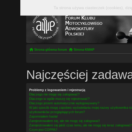
Ta strona używa ciasteczek (cookies), dzi
Strona główna forum
Strona KMAP
Najczęściej zadawa
Problemy z logowaniem i rejestracją
Dlaczego nie mogę się zalogować?
Dlaczego w ogóle muszę się rejestrować?
Dlaczego jestem automatycznie wylogowywany?
W jaki sposób mogę zapobiec wyświetlaniu mojej nazwy użytkownika na 
użytkowników przeglądających forum?
Zapomniałem hasła!
Zarejestrowałem się, ale nie mogę się zalogować!
Zarejestrowałem się jakiś czas temu, ale nie mogę się teraz zalogować!
Czym jest COPPA?